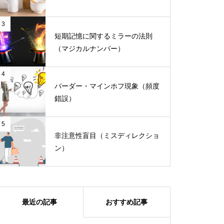
3
カッコいいだけなのはデザインと
短期記憶に関するミラーの法則
は言わない。
（マジカルナンバー）
4
マイナス要素を無くすことが、ユ
バーダー・マインホフ現象（頻度
ーザビリティの要
錯誤）
5
非注意性盲目（ミスディレクショ
ン）
最近の記事
おすすめ記事