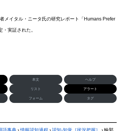
イタル・ニータ氏の研究レポート「Humans Prefer
的に特定・実証された。
本文
ヘルプ
リスト
アラート
フォーム
タグ
用語事典
›
情報認知過程
›
認知-知覚［状況把握］
›
輪郭