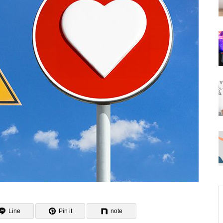
ビゲーション」のデザイン表現
あらゆる人に直感的でなければい
けないエラー表示とヘルプ機能
人を基準にするのがユーザビリテ
ィ
Line
Pin it
note