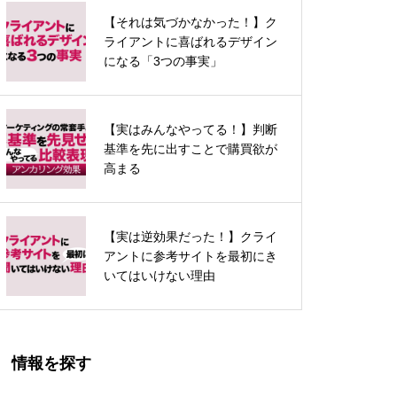
【それは気づかなかった！】ク
近接の法則
ライアントに喜ばれるデザイン
になる「3つの事実」
【実はみんなやってる！】判断
類同の法則（類似性の法則）
基準を先に出すことで購買欲が
高まる
【実は逆効果だった！】クライ
シグニファイア（知覚されたアフ
アントに参考サイトを最初にき
ォーダンス）
いてはいけない理由
情報を探す