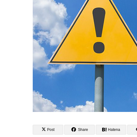
ンクボタン」のデザイン表現
UIデザインはデザインではなく統
計だ！
ユーザーの「知りたい度」によっ
て変わる、「読み方」と「読む範
囲」
わざわざ入力を面倒くさくしてい
るドロップダウンリスト
Post
Share
Hatena