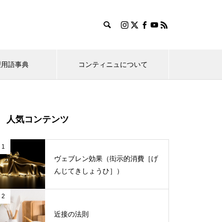
理用語事典
コンティニュについて
ル
ツール・チップ表現ミニスクール
人気コンテンツ
UIデザインの基礎知識
実在サイ
認知科学で考える「リンク／ボ
1
2022.12.24
2022
タン表示」のデザイン表現
ヴェブレン効果（衒示的消費［げ
く統
マイナス要素を無くすことが、ユ
あらゆる
んじてきしょうひ］）
ーザビリティの要
けないエ
2
近接の法則