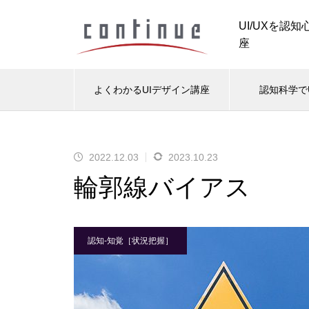
UI/UXを認
座
よくわかるUIデザイン講座
認知科学で
ナビ・ボタン表現ミニスクール
情
2022.12.03
2023.10.23
UIデザインの基礎知識
UI
輪郭線バイアス
認知科学で考える「グローバル
ナビゲーション」のデザイン表
2022.12.24
2
現
くしてい
ユーザーの「知りたい度」によっ
カッ
認知-知覚［状況把握］
て変わる、「読み方」と「読む範
は言
囲」
認知科学で考える「メニューリ