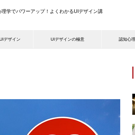
知心理学でパワーアップ！よくわかるUIデザイン講
UIデザイン
UIデザインの極意
認知心
新着記事
報デザイン表現ミニスクール
テキスト表現ミニスクー
デザインの基礎知識
UIデザインの基礎知識
認知科学で考える「目的別メニ
022.12.24
2022.12.24
ューボタン」のデザイン表現
コいいだけなのはデザインと
UIデザインはデザインではな
わない。
計だ！
認知科学で考える「ローカルナ
おすすめページ