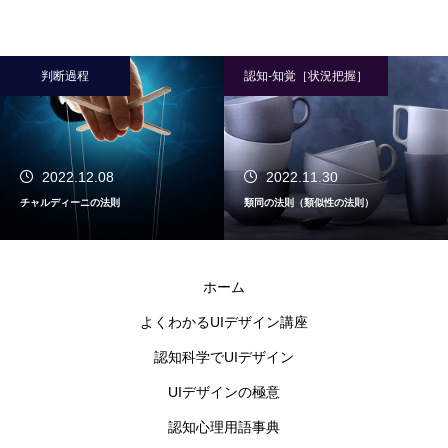
判断過程
認知-知覚［状況把握］
2022.12.08
2022.11.30
チャルディーニの法則
類同の法則（類似性の法則）
ホーム
よくわかるUIデザイン講座
認知科学でUIデザイン
UIデザインの極意
認知心理用語事典