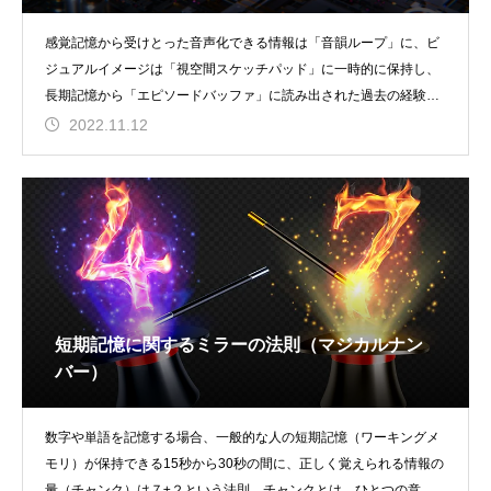
感覚記憶から受けとった音声化できる情報は「音韻ループ」に、ビ
ジュアルイメージは「視空間スケッチパッド」に一時的に保持し、
長期記憶から「エピソードバッファ」に読み出された過去の経験や
知識を「中央実行系」
2022.11.12
短期記憶に関するミラーの法則（マジカルナン
バー）
数字や単語を記憶する場合、一般的な人の短期記憶（ワーキングメ
モリ）が保持できる15秒から30秒の間に、正しく覚えられる情報の
量（チャンク）は７±２という法則。チャンクとは、ひとつの意味