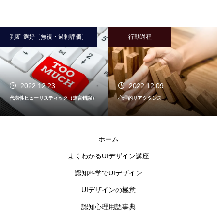
判断-選好［無視・過剰評価］
行動過程
2022.12.23
2022.12.09
代表性ヒューリスティック（連言錯誤）
心理的リアクタンス
ホーム
よくわかるUIデザイン講座
認知科学でUIデザイン
UIデザインの極意
認知心理用語事典