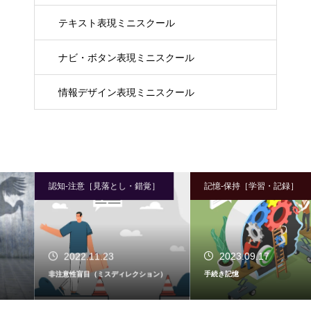
テキスト表現ミニスクール
ナビ・ボタン表現ミニスクール
情報デザイン表現ミニスクール
認知-注意［見落とし・錯覚］
記憶-保持［学習・記録］
2022.11.23
2023.09.17
非注意性盲目（ミスディレクション）
手続き記憶