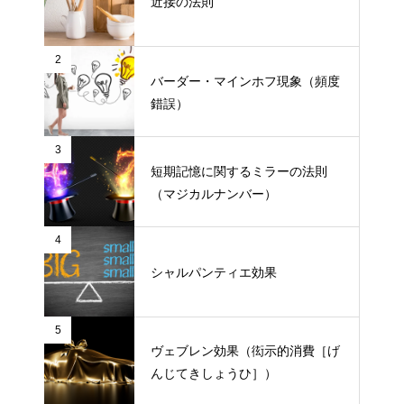
近接の法則
2
バーダー・マインホフ現象（頻度
錯誤）
3
短期記憶に関するミラーの法則
（マジカルナンバー）
4
シャルパンティエ効果
5
ヴェブレン効果（衒示的消費［げ
んじてきしょうひ］）