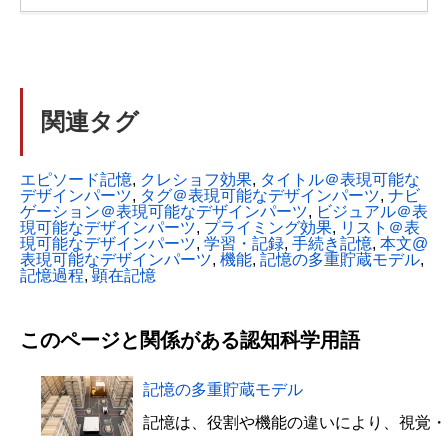
関連タグ
エピソード記憶
, 
クレショフ効果
, 
タイトル＠表現可能な
デザインパーツ
, 
タグ＠表現可能なデザインパーツ
, 
ナビ
ゲーション＠表現可能なデザインパーツ
, 
ビジュアル＠表
現可能なデザインパーツ
, 
プライミング効果
, 
リスト＠表
現可能なデザインパーツ
, 
学習・記録
, 
手続き記憶
, 
本文@
表現可能なデザインパーツ
, 
機能
, 
記憶の多重貯蔵モデル
, 
記憶過程
, 
顕在記憶
このページと関係がある認知科学用語
記憶の多重貯蔵モデル
記憶は、役割や機能の違いにより、視覚・