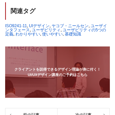
関連タグ
ISO9241-11
, 
UIデザイン
, 
ヤコブ・ニールセン
, 
ユーザイ
ンタフェース
, 
ユーザビリティ
, 
ユーザビリティの5つの
定義
, 
わかりやすい
, 
使いやすい
, 
基礎知識
クライアントを説得できるデザイン理論が身に付く！
UI/UXデザイン講座のご予約はこちら
前の記事
次の記事