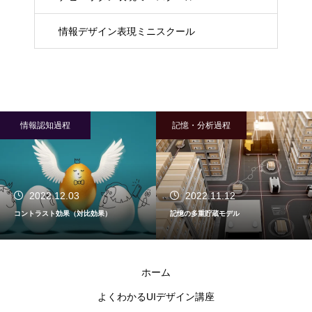
情報デザイン表現ミニスクール
記憶・分析過程
認知-知覚［状況把握］
2022.11.12
2022.11.30
記憶の多重貯蔵モデル
類同の法則（類似性の法則）
ホーム
よくわかるUIデザイン講座