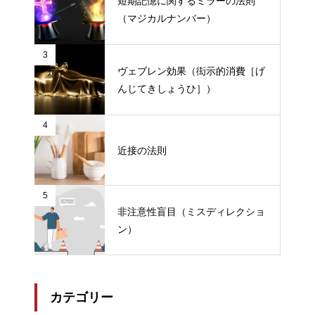
短期記憶に関するミラーの法則
（マジカルナンバー）
3
ヴェブレン効果（衒示的消費［げ
んじてきしょうひ］）
4
近接の法則
5
非注意性盲目（ミスディレクショ
ン）
カテゴリー