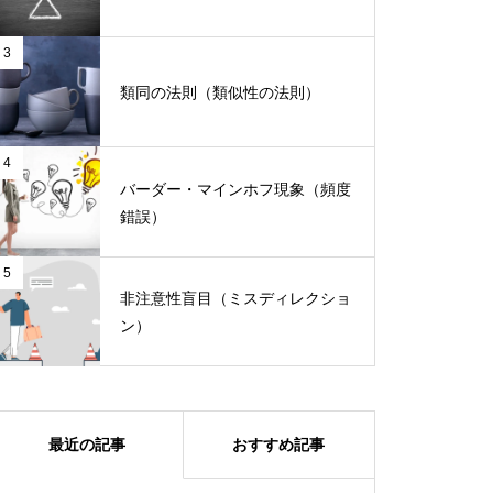
3
あらゆる人に直感的でなければい
類同の法則（類似性の法則）
けないエラー表示とヘルプ機能
4
人を基準にするのがユーザビリテ
バーダー・マインホフ現象（頻度
ィ
錯誤）
5
非注意性盲目（ミスディレクショ
ン）
最近の記事
おすすめ記事