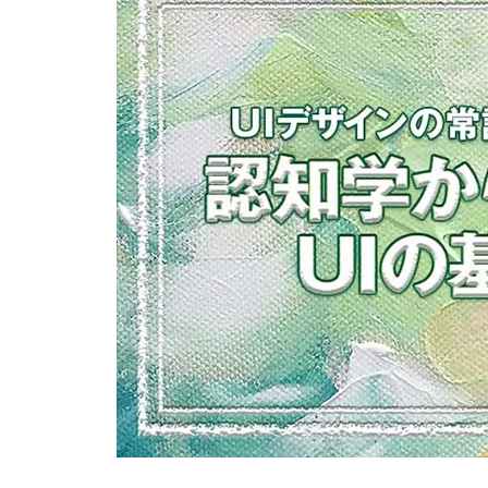
ンクボタン」のデザイン表現
マイナス要素を無くすことが、ユ
ーザビリティの要
わざわざ入力を面倒くさくしてい
るドロップダウンリスト
UIデザインはデザインではなく統
計だ！