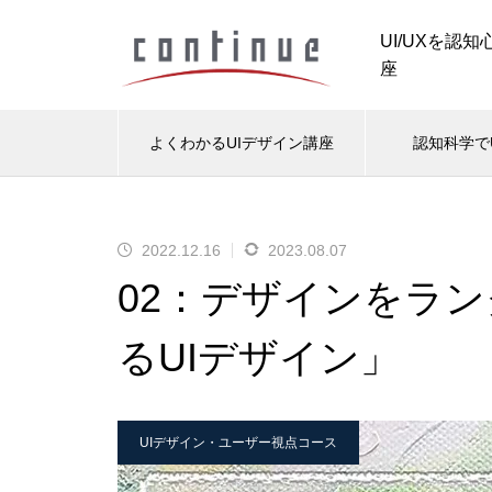
UI/UXを認
座
よくわかるUIデザイン講座
認知科学で
ナビ・ボタン表現ミニスクール
情
2022.12.16
2023.08.07
UIデザインの基礎知識
UI
02：デザインをラ
認知科学で考える「グローバル
ナビゲーション」のデザイン表
2022.12.24
2
るUIデザイン」
現
」によっ
カッコいいだけなのはデザインと
UI
「読む範
は言わない。
計だ
UIデザイン・ユーザー視点コース
認知科学で考える「メニューリ