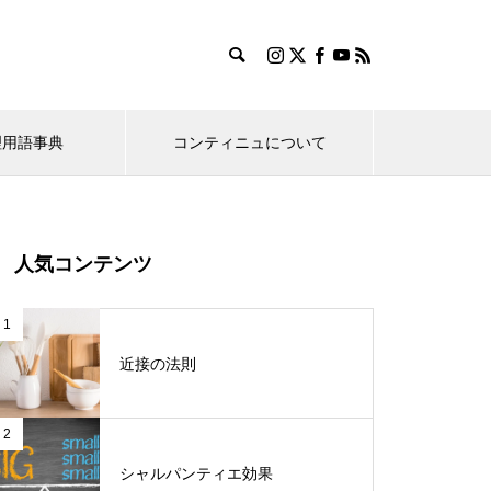
理用語事典
コンティニュについて
ル
ツール・チップ表現ミニスクール
人気コンテンツ
実在サイトのNG表現を学ぶ
実在サイ
認知科学で考える「リンク／ボ
1
2022.12.24
2022
タン表示」のデザイン表現
近接の法則
、ユ
あらゆる人に直感的でなければい
わざわざ
けないエラー表示とヘルプ機能
るドロッ
2
シャルパンティエ効果