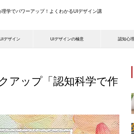
知心理学でパワーアップ！よくわかるUIデザイン講
UIデザイン
UIデザインの極意
認知心
新着記事
報デザイン表現ミニスクール
テキスト表現ミニスクー
デザインの基礎知識
UIデザインの基礎知識
ンクアップ「認知科学で作
認知科学で考える「目的別メニ
022.12.24
2022.12.24
ューボタン」のデザイン表現
デザインはデザインではなく統
マイナス要素を無くすことが
！
ーザビリティの要
認知科学で考える「ローカルナ
おすすめページ