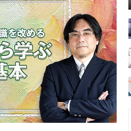
ビゲーション」のデザイン表現
カッコいいだけなのはデザインと
は言わない。
ユーザーの「知りたい度」によっ
て変わる、「読み方」と「読む範
囲」