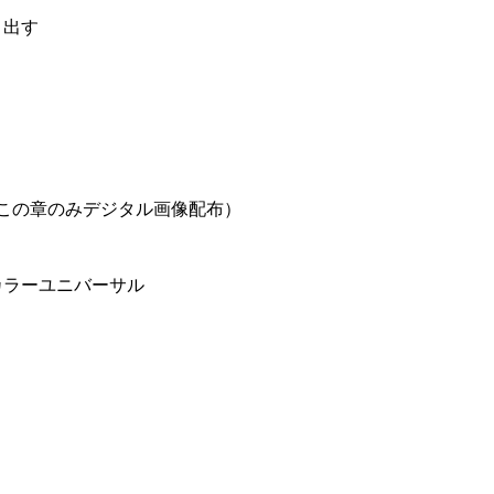
り出す
（この章のみデジタル画像配布）
カラーユニバーサル