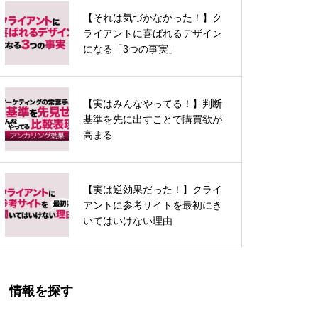
【それは気づかなかった！】ク
近接の法則
ライアントに喜ばれるデザイン
になる「3つの事実」
【実はみんなやってる！】判断
類同の法則（類似性の法則）
基準を先に出すことで購買欲が
高まる
【実は逆効果だった！】クライ
シグニファイア（知覚されたア
アントに参考サイトを最初にき
フォーダンス）
いてはいけない理由
情報を探す