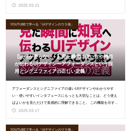
憶の中から、関連
2025.03.21
YOUTUBEで学べる「UIデザインのウラ側」
【説明が要らない！】見た瞬間に使い方や機能
が伝わるUIデザイン〜アフォーダンスという誤
用とシグニファイアの正しい定義
アフォーダンスとシグニファイアの違いUIデザインやわかりやす
い・使いやすいインタフェースにもっとも大切なことは、どう使え
ばよいかを見ただけで直感的に理解できること。 この機能を示すコ
トバとして、
2025.03.17
YOUTUBEで学べる「UIデザインのウラ側」