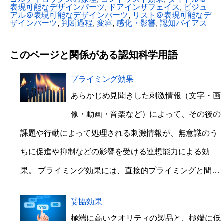
表現可能なデザインパーツ
, 
ドアインザフェイス
, 
ビジュ
アル＠表現可能なデザインパーツ
, 
リスト＠表現可能なデ
ザインパーツ
, 
判断過程
, 
変容
, 
感化・影響
, 
認知バイアス
このページと関係がある認知科学用語
プライミング効果
あらかじめ見聞きした刺激情報（文字・画
像・動画・音楽など）によって、その後の
課題や行動によって処理される刺激情報が、無意識のう
ちに促進や抑制などの影響を受ける連想能力による効
果。 プライミング効果には、直接的プライミングと間…
妥協効果
極端に高いクオリティの製品と、極端に低