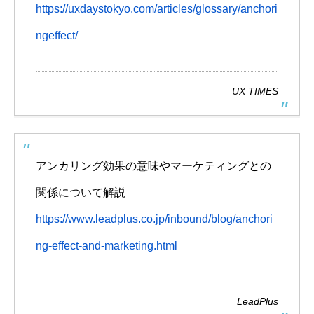
https://uxdaystokyo.com/articles/glossary/anchori
ngeffect/
UX TIMES
アンカリング効果の意味やマーケティングとの
関係について解説
https://www.leadplus.co.jp/inbound/blog/anchori
ng-effect-and-marketing.html
LeadPlus