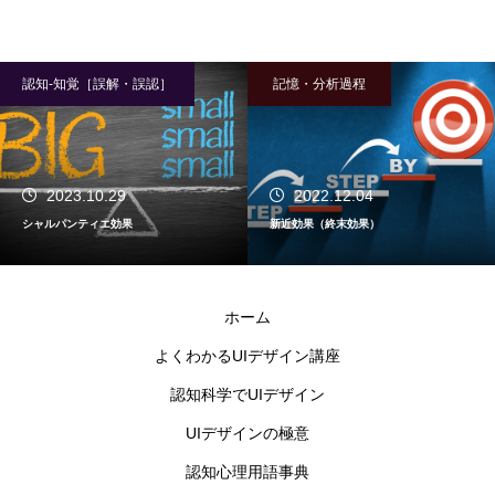
認知-知覚［誤解・誤認］
記憶・分析過程
2023.10.29
2022.12.04
シャルパンティエ効果
新近効果（終末効果）
ホーム
よくわかるUIデザイン講座
認知科学でUIデザイン
UIデザインの極意
認知心理用語事典