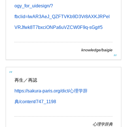
ogy_for_uidesign/?
fbclid=IwAR3AeJ_QZFTVKb9D3Vr8AXKJRPel
VRJfwk8T7bxciONPa6uVZCW0F9q-sGg#5
knowledge/baigie
再生／再認
https://sakura-paris.org/dict/心理学辞
典/content/747_1198
心理学辞典