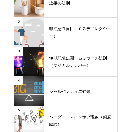
近接の法則
2
非注意性盲目（ミスディレクショ
ン）
3
短期記憶に関するミラーの法則
（マジカルナンバー）
4
シャルパンティエ効果
5
バーダー・マインホフ現象（頻度
錯誤）