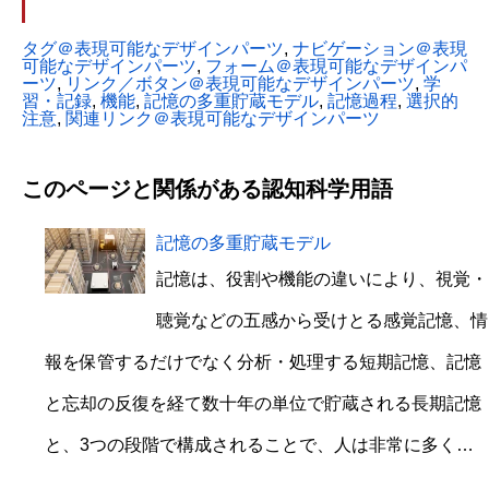
タグ＠表現可能なデザインパーツ
, 
ナビゲーション＠表現
可能なデザインパーツ
, 
フォーム＠表現可能なデザインパ
ーツ
, 
リンク／ボタン＠表現可能なデザインパーツ
, 
学
習・記録
, 
機能
, 
記憶の多重貯蔵モデル
, 
記憶過程
, 
選択的
注意
, 
関連リンク＠表現可能なデザインパーツ
このページと関係がある認知科学用語
記憶の多重貯蔵モデル
記憶は、役割や機能の違いにより、視覚・
聴覚などの五感から受けとる感覚記憶、情
報を保管するだけでなく分析・処理する短期記憶、記憶
と忘却の反復を経て数十年の単位で貯蔵される長期記憶
と、3つの段階で構成されることで、人は非常に多く…