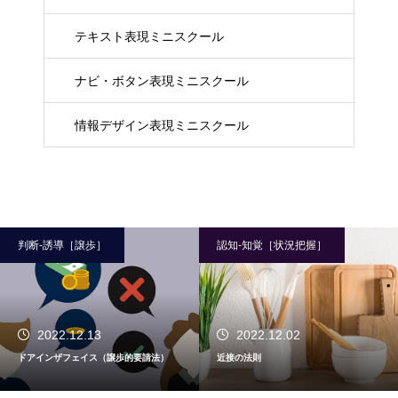
テキスト表現ミニスクール
ナビ・ボタン表現ミニスクール
情報デザイン表現ミニスクール
判断-誘導［譲歩］
認知-知覚［状況把握］
2022.12.13
2022.12.02
ドアインザフェイス（譲歩的要請法）
近接の法則