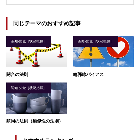
同じテーマのおすすめ記事
認知-知覚［状況把握］
認知-知覚［状況把握］
閉合の法則
輪郭線バイアス
認知-知覚［状況把握］
類同の法則（類似性の法則）