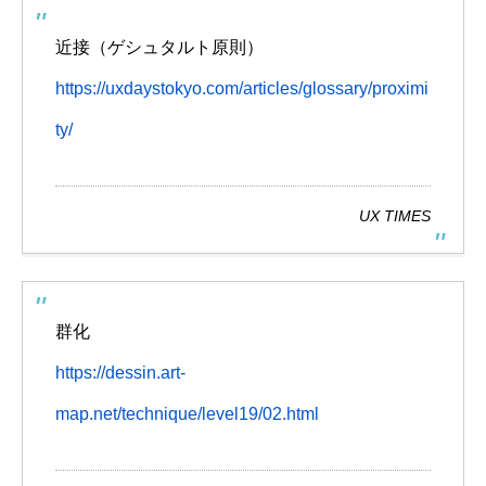
近接（ゲシュタルト原則）
https://uxdaystokyo.com/articles/glossary/proximi
ty/
UX TIMES
群化
https://dessin.art-
map.net/technique/level19/02.html