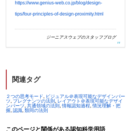
https://www.genius-web.co.jp/blog/design-
tips/four-principles-of-design-proximity.html
ジーニアスウェブのスタッフブログ
関連タグ
２つの思考モード
, 
ビジュアル＠表現可能なデザインパー
ツ
, 
プレグナンツの法則
, 
レイアウト＠表現可能なデザイ
ンパーツ
, 
共通領域の法則
, 
情報認知過程
, 
情況理解・把
握
, 
認識
, 
類同の法則
このページと関係がある認知科学用語