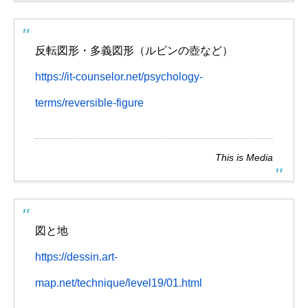
反転図形・多義図形（ルビンの壺など）
https://it-counselor.net/psychology-
terms/reversible-figure
This is Media
図と地
https://dessin.art-
map.net/technique/level19/01.html