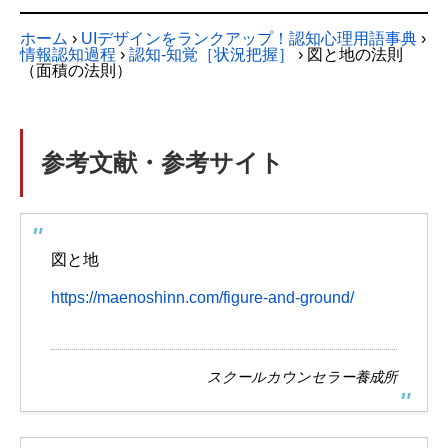
ホーム
›
UIデザインをランクアップ！認知心理用語事典
›
情報認知過程
›
認知-知覚［状況把握］
›
図と地の法則
（面積の法則）
参考文献・参考サイト
図と地
https://maenoshinn.com/figure-and-ground/
スクールカウンセラー養成所