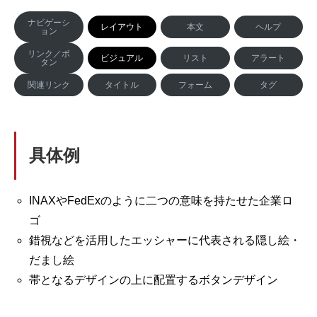
ナビゲーシ
レイアウト
本文
ヘルプ
ョン
リンク／ボ
ビジュアル
リスト
アラート
タン
関連リンク
タイトル
フォーム
タグ
具体例
INAXやFedExのように二つの意味を持たせた企業ロ
ゴ
錯視などを活用したエッシャーに代表される隠し絵・
だまし絵
帯となるデザインの上に配置するボタンデザイン