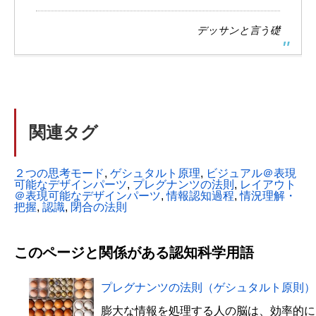
デッサンと言う礎
関連タグ
２つの思考モード
, 
ゲシュタルト原理
, 
ビジュアル＠表現
可能なデザインパーツ
, 
プレグナンツの法則
, 
レイアウト
＠表現可能なデザインパーツ
, 
情報認知過程
, 
情況理解・
把握
, 
認識
, 
閉合の法則
このページと関係がある認知科学用語
プレグナンツの法則（ゲシュタルト原則）
膨大な情報を処理する人の脳は、効率的に