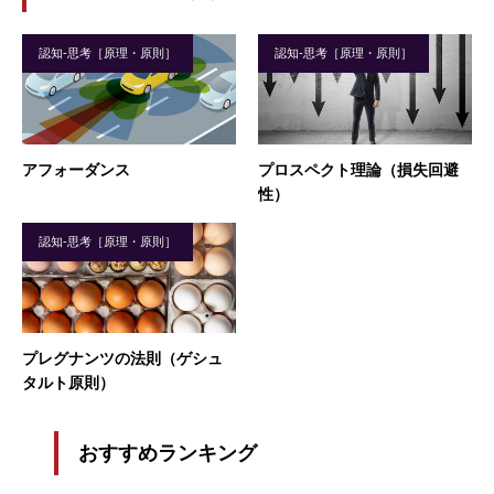
認知-思考［原理・原則］
認知-思考［原理・原則］
アフォーダンス
プロスペクト理論（損失回避
性）
認知-思考［原理・原則］
プレグナンツの法則（ゲシュ
タルト原則）
おすすめランキング