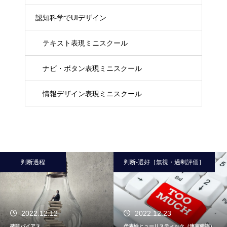
認知科学でUIデザイン
テキスト表現ミニスクール
ナビ・ボタン表現ミニスクール
情報デザイン表現ミニスクール
判断過程
判断-選好［無視・過剰評価］
2022.12.12
2022.12.23
確証バイアス
代表性ヒューリスティック（連言錯誤）