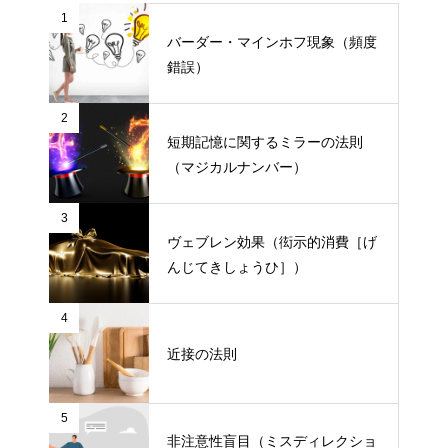
1
バーダー・マインホフ現象（頻度
錯誤）
2
短期記憶に関するミラーの法則
（マジカルナンバー）
3
ヴェブレン効果（衒示的消費［げ
んじてきしょうひ］）
4
近接の法則
5
非注意性盲目（ミスディレクショ