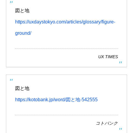
図と地
https://uxdaystokyo.com/articles/glossary/figure-
ground/
UX TIMES
図と地
https://kotobank.jp/word/図と地-542555
コトバンク